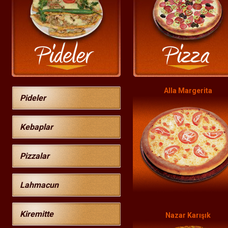
Alla Margerita
Pideler
Kebaplar
Pizzalar
Lahmacun
Kiremitte
Nazar Karışık